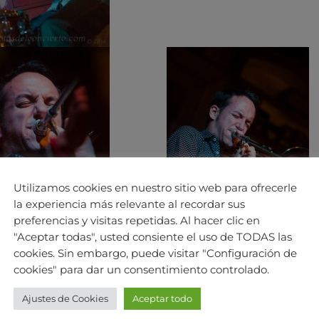
Utilizamos cookies en nuestro sitio web para ofrecerle
la experiencia más relevante al recordar sus
preferencias y visitas repetidas. Al hacer clic en
"Aceptar todas", usted consiente el uso de TODAS las
cookies. Sin embargo, puede visitar "Configuración de
cookies" para dar un consentimiento controlado.
Ajustes de Cookies
Aceptar todo