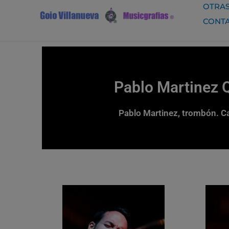
Ir
OTRAS
al
CONT
contenido
Pablo Martinez 
Pablo Martinez, trombón. Ca