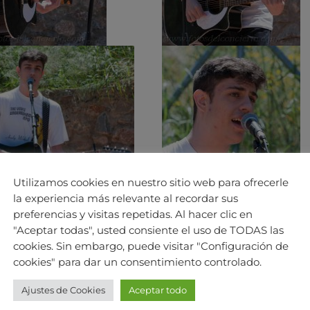
Utilizamos cookies en nuestro sitio web para ofrecerle
la experiencia más relevante al recordar sus
preferencias y visitas repetidas. Al hacer clic en
"Aceptar todas", usted consiente el uso de TODAS las
cookies. Sin embargo, puede visitar "Configuración de
cookies" para dar un consentimiento controlado.
Ajustes de Cookies
Aceptar todo