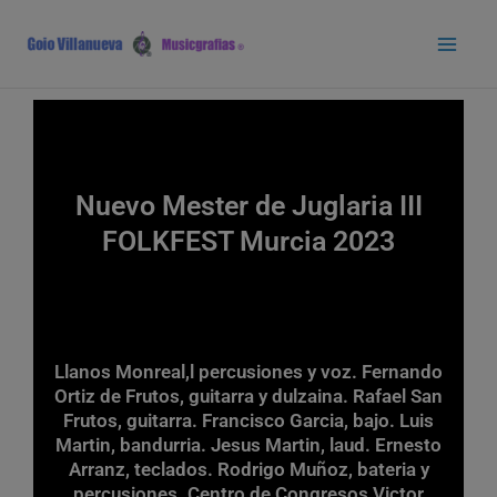
Ir
Main
al
Men
contenido
Nuevo Mester de Juglaria III
FOLKFEST Murcia 2023
Llanos Monreal,l percusiones y voz. Fernando
Ortiz de Frutos, guitarra y dulzaina. Rafael San
Frutos, guitarra. Francisco Garcia, bajo. Luis
Martin, bandurria. Jesus Martin, laud. Ernesto
Arranz, teclados. Rodrigo Muñoz, bateria y
percusiones. Centro de Congresos Victor