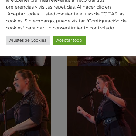
la experiencia más relevante al recordar sus
preferencias y visitas repetidas. Al hacer clic en
"Aceptar todas", usted consiente el uso de TODAS las
cookies. Sin embargo, puede visitar "Configuración de
cookies" para dar un consentimiento controlado.
Ajustes de Cookies
Aceptar todo