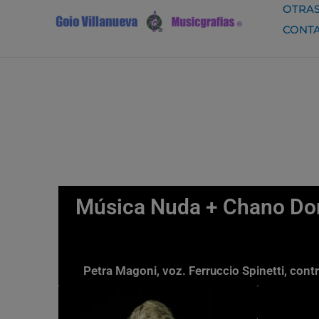
Ir
OTRAS
al
CONT
contenido
Música Nuda + Chano Dom
Petra Magoni, voz. Ferruccio Spinetti, co