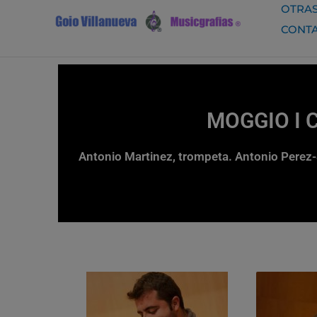
Ir
OTRAS
al
CONT
contenido
MOGGIO I Ci
Antonio Martinez, trompeta. Antonio Perez-S