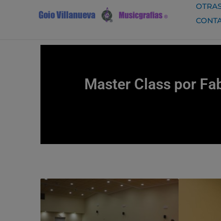
Ir
OTRAS
al
CONT
contenido
Master Class por Fa