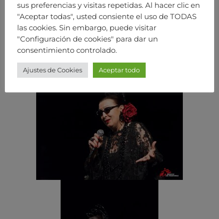
sus preferencias y visitas repetidas. Al hacer clic en
"Aceptar todas", usted consiente el uso de TODAS
las cookies. Sin embargo, puede visitar
"Configuración de cookies" para dar un
consentimiento controlado.
Ajustes de Cookies
Aceptar todo