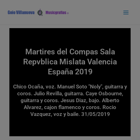
Ir
Main
al
Men
contenido
Martires del Compas Sala
Repvblica Mislata Valencia
España 2019
Chico Ocaña, voz. Manuel Soto "Noly", guitarra y
coros. Julio Revilla, guitarra. Caye Osbourne,
guitarra y coros. Jesus Diaz, bajo. Alberto
Alvarez, cajon flamenco y coros. Rocio
Vazquez, voz y baile. 31/05/2019