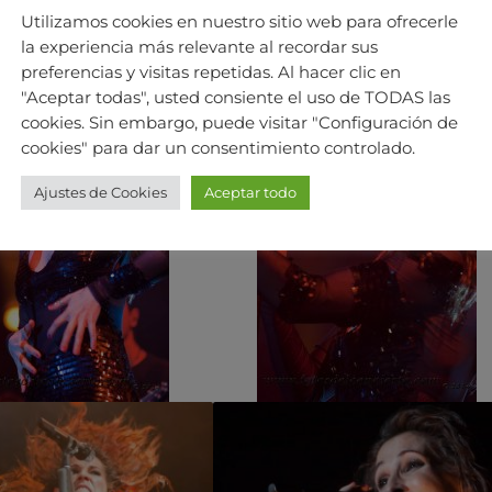
Utilizamos cookies en nuestro sitio web para ofrecerle
la experiencia más relevante al recordar sus
preferencias y visitas repetidas. Al hacer clic en
"Aceptar todas", usted consiente el uso de TODAS las
cookies. Sin embargo, puede visitar "Configuración de
cookies" para dar un consentimiento controlado.
Ajustes de Cookies
Aceptar todo