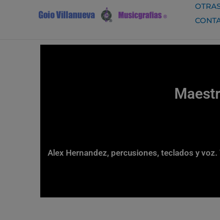
Ir
OTRAS
al
CONT
contenido
Maestr
Alex Hernandez, percusiones, teclados y voz.