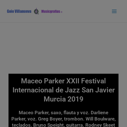
Ir
Main
al
Men
contenido
Maceo Parker XXII Festival
Internacional de Jazz San Javier
Murcia 2019
Maceo Parker, saxo, flauta y voz. Darliene
Parker, voz. Greg Boyer, trombon. Will Boulware,
teclados. Bruno Speight, guitarra. Rodney Skeet