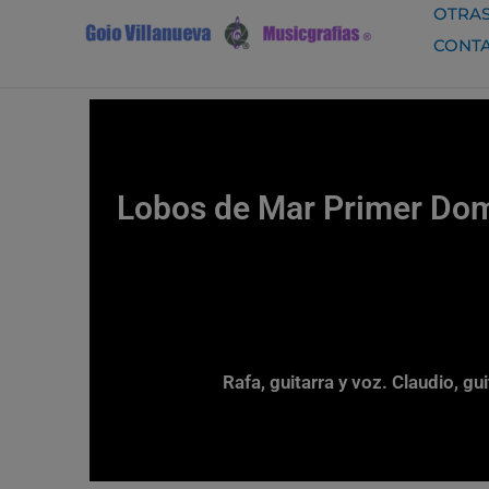
Ir
OTRAS
al
CONT
contenido
Lobos de Mar Primer Dom
Rafa, guitarra y voz. Claudio, g