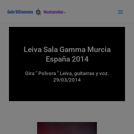
Ir
Main
al
Men
contenido
Leiva Sala Gamma Murcia
España 2014
Gira " Polvora " Leiva, guitarras y voz.
29/03/2014