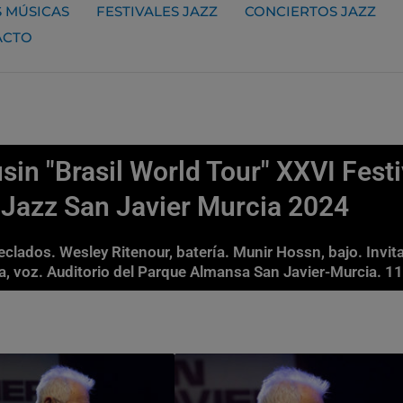
 MÚSICAS
FESTIVALES JAZZ
CONCIERTOS JAZZ
ACTO
in "Brasil World Tour" XXVI Festi
Jazz San Javier Murcia 2024
teclados. Wesley Ritenour, batería. Munir Hossn, bajo. Invit
ra, voz. Auditorio del Parque Almansa San Javier-Murcia. 