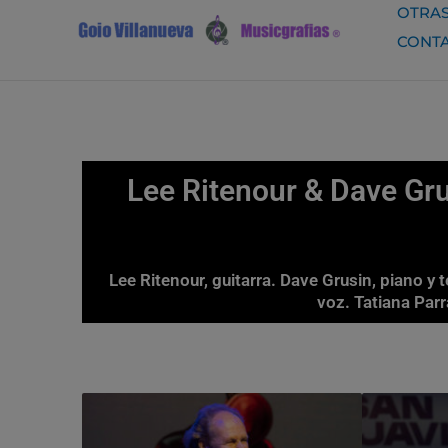
Ir
OTRAS
al
CONT
contenido
Lee Ritenour & Dave Grus
Lee Ritenour, guitarra. Dave Grusin, piano y 
voz. Tatiana Par