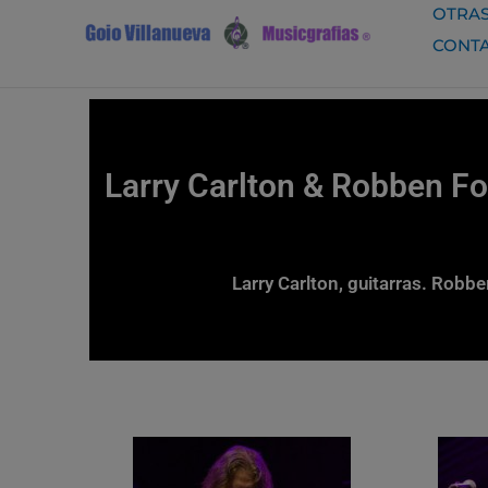
Ir
OTRAS
al
CONT
contenido
Larry Carlton & Robben For
Larry Carlton, guitarras. Robbe