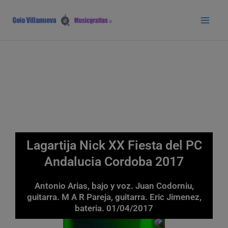
Ir
Main
al
Men
contenido
Lagartija Nick XX Fiesta del PC
Andalucia Cordoba 2017
Antonio Arias, bajo y voz. Juan Codorniu,
guitarra. M A R Pareja, guitarra. Eric Jimenez,
bateria. 01/04/2017