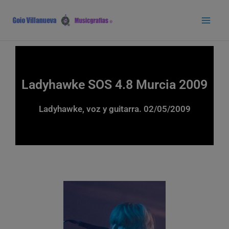
Ir
Main
al
Men
contenido
Ladyhawke SOS 4.8 Murcia 2009
Ladyhawke, voz y guitarra. 02/05/2009