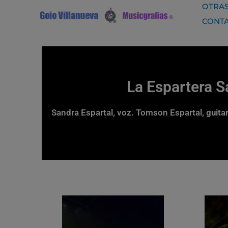
Ir
OTRAS
al
CONT
contenido
La Espartera 
Sandra Espartal, voz. Tomson Espartal, guitar