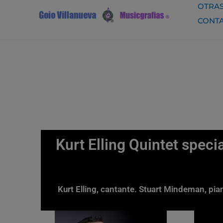
Ir
OTRAS
al
CONT
contenido
Kurt Elling Quintet speci
Kurt Elling, cantante. Stuart Mindeman, pia