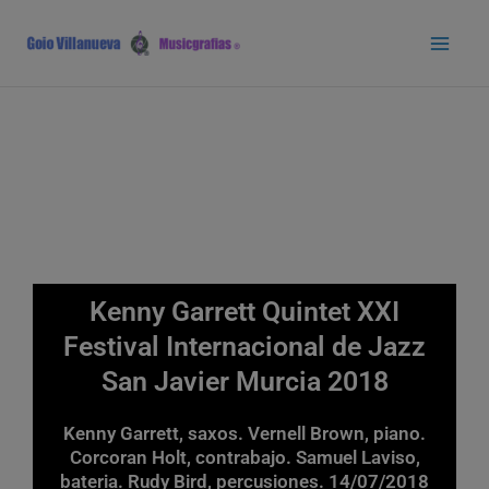
Ir
Main
al
Men
contenido
Kenny Garrett Quintet XXI
Festival Internacional de Jazz
San Javier Murcia 2018
Kenny Garrett, saxos. Vernell Brown, piano.
Corcoran Holt, contrabajo. Samuel Laviso,
bateria. Rudy Bird, percusiones. 14/07/2018