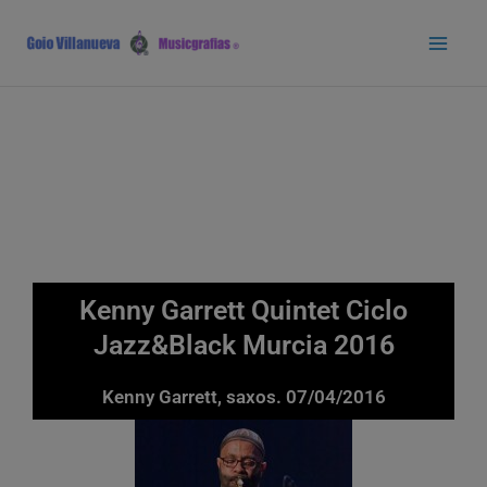
Ir
Main
al
Men
contenido
Kenny Garrett Quintet Ciclo
Jazz&Black Murcia 2016
Kenny Garrett, saxos. 07/04/2016