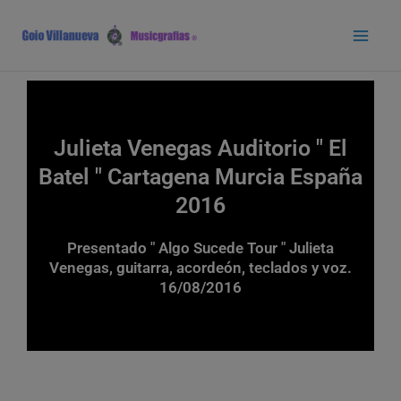
Ir
Main
al
Men
contenido
Julieta Venegas Auditorio " El
Batel " Cartagena Murcia España
2016
Presentado " Algo Sucede Tour " Julieta
Venegas, guitarra, acordeón, teclados y voz.
16/08/2016