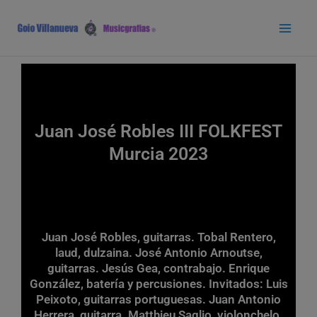
Ir
Main
al
Men
contenido
Juan José Robles III FOLKFEST
Murcia 2023
Juan José Robles, guitarras. Tobal Rentero,
laud, dulzaina. José Antonio Arnoutse,
guitarras. Jesús Gea, contrabajo. Enrique
González, batería y percusiones. Invitados: Luis
Peixoto, guitarras portuguesas. Juan Antonio
Herrera, guitarra. Matthieu Saglio, violonchelo.