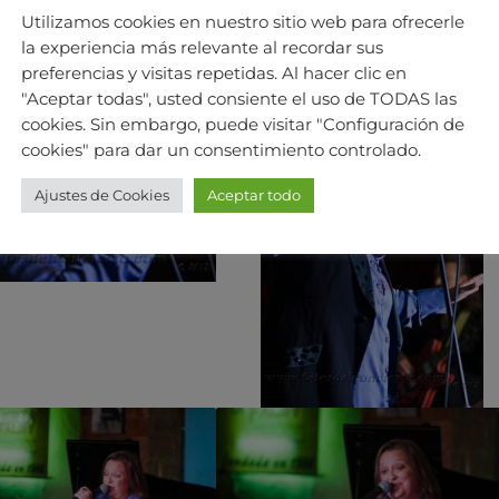
Utilizamos cookies en nuestro sitio web para ofrecerle
la experiencia más relevante al recordar sus
preferencias y visitas repetidas. Al hacer clic en
"Aceptar todas", usted consiente el uso de TODAS las
cookies. Sin embargo, puede visitar "Configuración de
cookies" para dar un consentimiento controlado.
Ajustes de Cookies
Aceptar todo