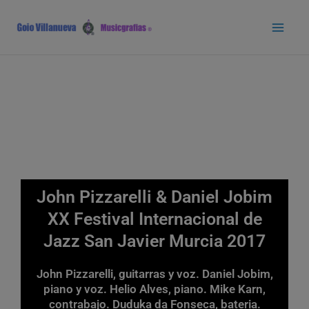
Ir
Main
al
Men
contenido
John Pizzarelli & Daniel Jobim
XX Festival Internacional de
Jazz San Javier Murcia 2017
John Pizzarelli, guitarras y voz. Daniel Jobim,
piano y voz. Helio Alves, piano. Mike Karn,
contrabajo. Duduka da Fonseca, bateria.