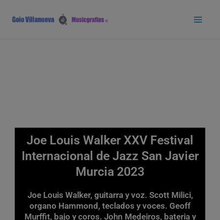
Ir
Main
al
Men
contenido
Joe Louis Walker XXV Festival
Internacional de Jazz San Javier
Murcia 2023
Joe Louis Walker, guitarra y voz. Scott Milici,
organo Hammond, teclados y voces. Geoff
Murffit, bajo y coros. John Medeiros, bateria y