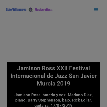
Ir
Main
al
Men
contenido
Jamison Ross XXII Festival
Internacional de Jazz San Javier
Murcia 2019
Jamison Ross, bateria y voz. Mariano Diaz,
piano. Barry Stephenson, bajo. Rick Lollar,
guitarra. 17/07/2019