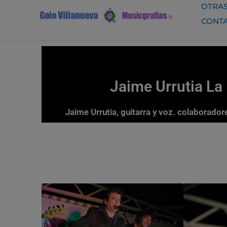
Ir
OTRAS
al
CONT
contenido
Jaime Urrutia La 
Jaime Urrutia, guitarra y voz. colaboradore