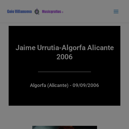
Ir
Main
al
Men
contenido
Jaime Urrutia-Algorfa Alicante
2006
Algorfa (Alicante) - 09/09/2006