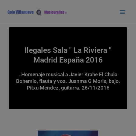
Ir
Main
al
Men
contenido
Ilegales Sala " La Riviera "
Madrid España 2016
. Homenaje musical a Javier Krahe El Chulo
Bohemio, flauta y voz. Juanma G Moris, bajo.
Pitxu Mendez, guitarra. 26/11/2016