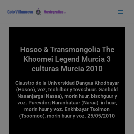
Ir
Main
al
Men
contenido
Hosoo & Transmongolia The
Khoomei Legend Murcia 3
culturas Murcia 2010
Claustro de la Universidad Dangaa Khodbayar
(Hosoo), voz, tsohilbor y tovschuur. Ganbold
Nasanjargai Nasaa), morin huur, bischguur y
voz. Purevdorj Naranbataar (Naraa), in huur,
morin huur y voz. Enkhbayar Tsolmon
(Tsoomoo), morin huur y voz. 25/05/2010