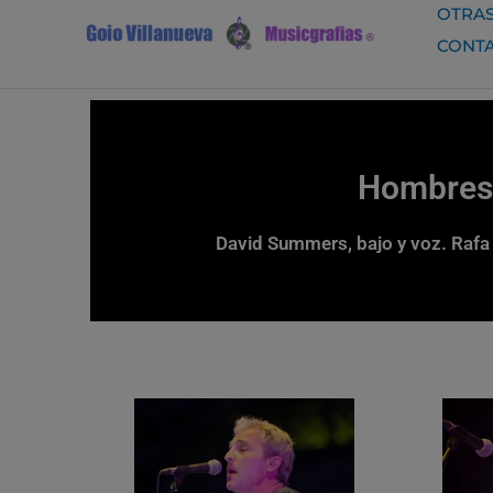
Ir
OTRAS
al
CONT
contenido
Hombres 
David Summers, bajo y voz. Rafa G