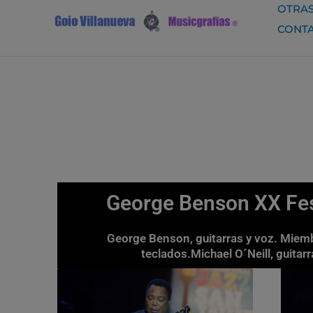
Ir
OTRAS
al
CONT
contenido
George Benson XX Fest
George Benson, guitarras y voz. Miemb
teclados.Michael O´Neill, guitarr