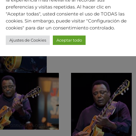
preferencias y visitas repetidas. Al hacer clic en
"Aceptar todas", usted consiente el uso de TODAS las
cookies. Sin embargo, puede visitar "Configuración de
cookies" para dar un consentimiento controlado.
Ajustes de Cookies
Aceptar todo