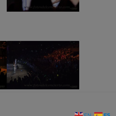
ES
EN