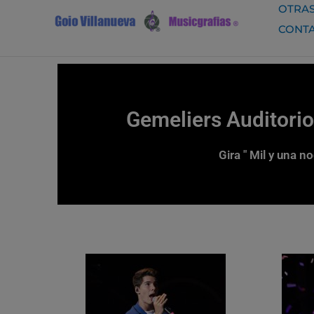
Ir
OTRAS
al
CONT
contenido
Gemeliers Auditori
Gira " Mil y una 