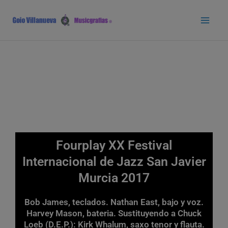
Ir
Main
al
Men
contenido
Fourplay XX Festival
Internacional de Jazz San Javier
Murcia 2017
Bob James, teclados. Nathan East, bajo y voz.
Harvey Mason, bateria. Sustituyendo a Chuck
Loeb (D.E.P.): Kirk Whalum, saxo tenor y flauta.