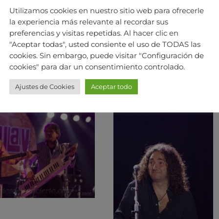
Utilizamos cookies en nuestro sitio web para ofrecerle
la experiencia más relevante al recordar sus
preferencias y visitas repetidas. Al hacer clic en
"Aceptar todas", usted consiente el uso de TODAS las
cookies. Sin embargo, puede visitar "Configuración de
cookies" para dar un consentimiento controlado.
Ajustes de Cookies
Aceptar todo