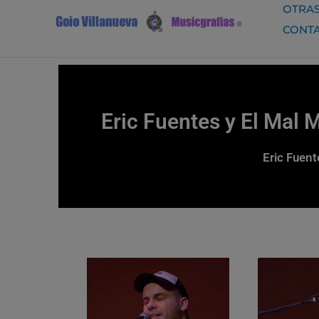
Ir
OTRAS
al
CONT
contenido
Eric Fuentes y El Mal 
Eric Fuent