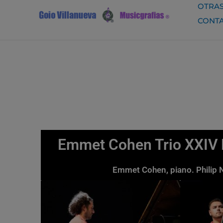
Ir
OTRAS
al
CONT
contenido
Emmet Cohen Trio XXIV F
Emmet Cohen, piano. Philip N