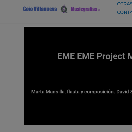
Ir
OTRAS
al
CONT
contenido
EME EME Project Mu
Marta Mansilla, flauta y composición. David 