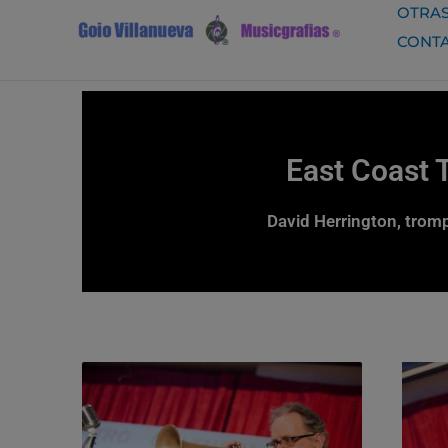
Ir
OTRAS
al
CONT
contenido
East Coast 
David Herrington, tromp