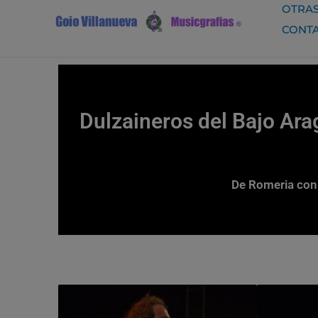
Ir
OTRAS
al
CONT
contenido
Dulzaineros del Bajo Ara
De Romeria con 