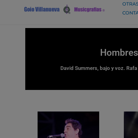
Ir
OTRAS
al
CONT
contenido
Hombres 
David Summers, bajo y voz. Rafa G