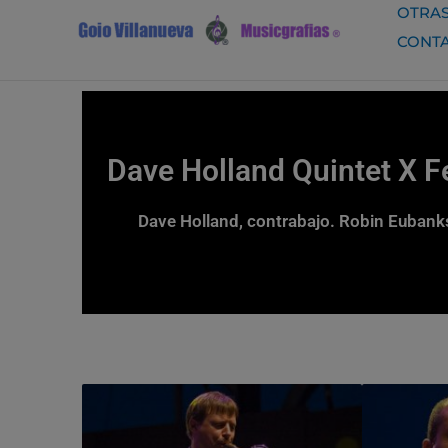
Ir
OTRAS
al
CONT
contenido
Dave Holland Quintet X Fe
Dave Holland, contrabajo. Robin Eubanks,