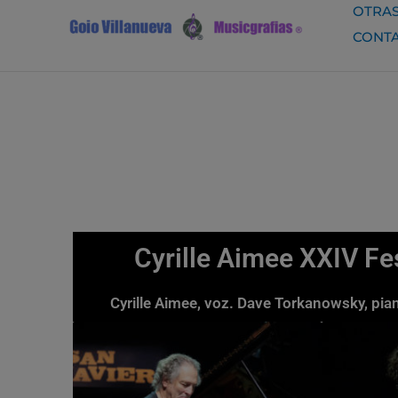
Ir
OTRAS
al
CONT
contenido
Cyrille Aimee XXIV Fe
Cyrille Aimee, voz. Dave Torkanowsky, pi