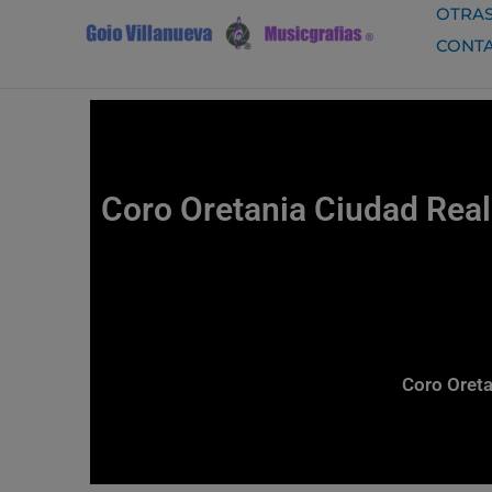
Ir
OTRAS
al
CONT
contenido
Coro Oretania Ciudad Real
Coro Oreta