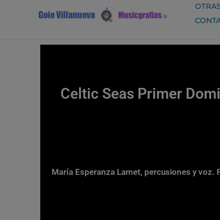
Ir
OTRAS
al
CONT
contenido
Celtic Seas Primer Domi
María Esperanza Lamet, percusiones y voz. Fr