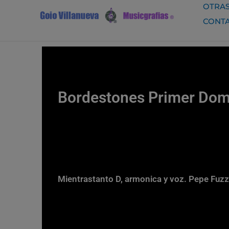
Ir
OTRAS
al
CONT
contenido
Bordestones Primer Domi
Mientrastanto D, armonica y voz. Pepe Fuzzm