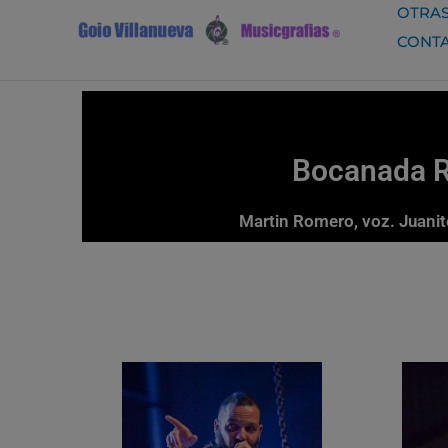
Ir
OTRAS
al
CONT
contenido
Bocanada Ro
Martin Romero, voz. Juanito