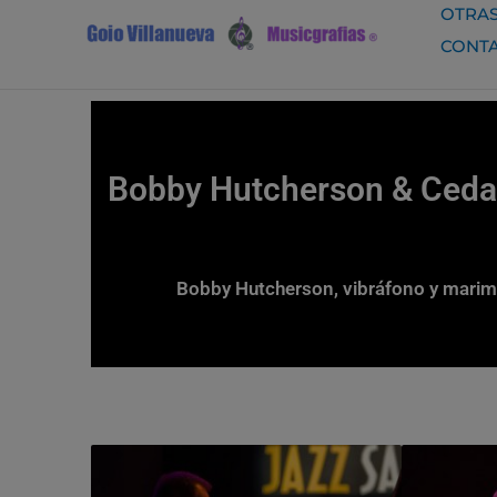
Ir
OTRAS
al
CONT
contenido
Bobby Hutcherson & Cedar 
Bobby Hutcherson, vibráfono y marimb